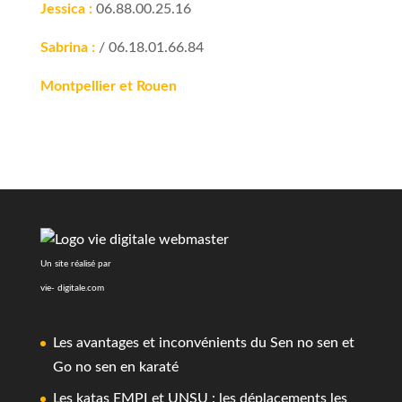
Jessica :
06.88.00.25.16
Sabrina :
/ 06.18.01.66.84
Montpellier et Rouen
Un site réalisé par
vie- digitale.com
Les avantages et inconvénients du Sen no sen et
Go no sen en karaté
Les katas EMPI et UNSU : les déplacements les