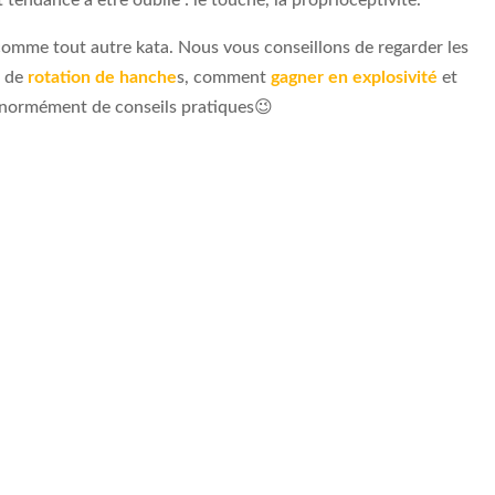
tendance a être oublie : le touché, la proprioceptivité.
comme tout autre kata. Nous vous conseillons de regarder les
il de
rotation de hanche
s, comment
gagner en explosivité
et
énormément de conseils pratiques😉