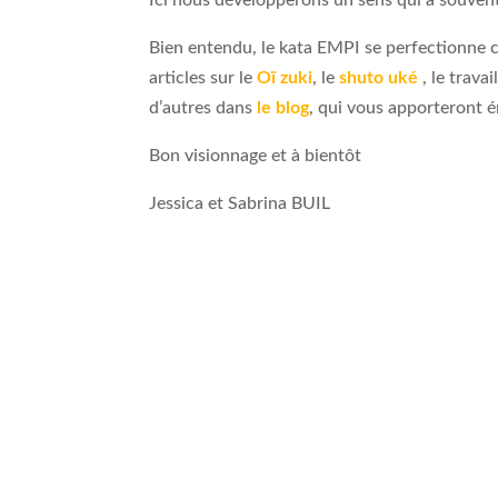
Ici nous développerons un sens qui a souvent 
Bien entendu, le kata EMPI se perfectionne 
articles sur le
Oï zuki
, le
shuto uké
, le trava
d’autres dans
le blog
, qui vous apporteront 
Bon visionnage et à bientôt
Jessica et Sabrina BUIL