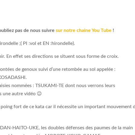
oubliez pas de nous suivre
sur notre chaine You Tube
!
rondelle ;( PI :vol et EN :hirondelle).
nir. En effet ses directions se situent sous forme de croix.
tées de genoux suivi d’une retombée au sol appelée :
n KOSADASHI.
isies nommées : TSUKAMI-TE dont nous verrons leurs
ns une autre vidéo 😉
ing fort de ce kata car il nécessite un important mouvement 
JODAN-HAITO-UKE, les doubles défenses des paumes de la main