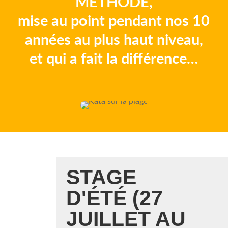
METHODE,
mise au point pendant nos 10
années au plus haut niveau,
et qui a fait la différence…
STAGE
D'ÉTÉ (27
JUILLET AU