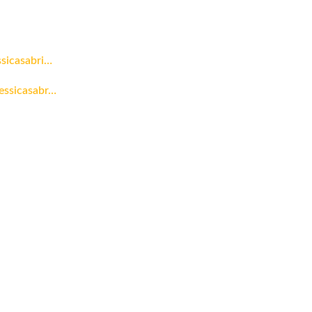
sicasabri…
essicasabr…