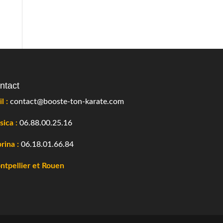
ntact
l :
contact@booste-ton-karate.com
sica :
06.88.00.25.16
rina :
06.18.01.66.84
tpellier et Rouen