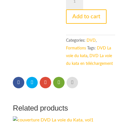
Voie
du
Add to cart
kata,
la
Puissance
Categories:
DVD
,
du
Formations
Tags:
DVD La
Bunkaï
voie du kata
,
DVD La voie
vol1
du kata en téléchargement
Téléchargement
quantity
Related products