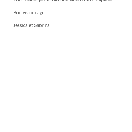
Pour t’aider je t’ai fais une vidéo tuto complète.
Bon visionnage.
Jessica et Sabrina