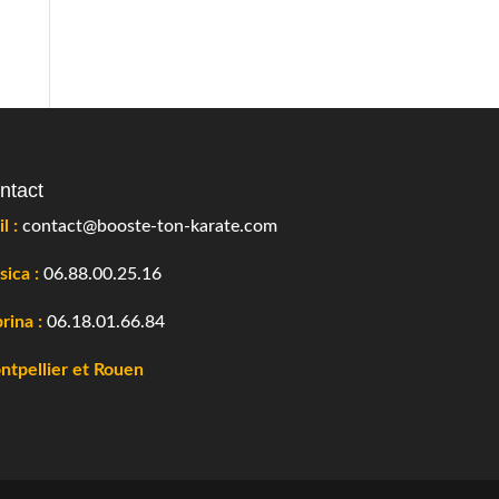
ntact
l :
contact@booste-ton-karate.com
sica :
06.88.00.25.16
rina :
06.18.01.66.84
tpellier et Rouen