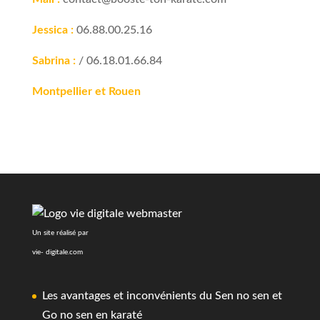
Jessica :
06.88.00.25.16
Sabrina :
/ 06.18.01.66.84
Montpellier et Rouen
Un site réalisé par
vie- digitale.com
Les avantages et inconvénients du Sen no sen et
Go no sen en karaté