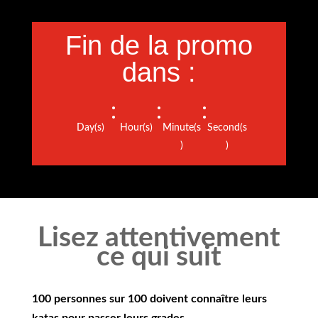
Fin de la promo
dans :
:
:
:
Day(s)
Hour(s)
Minute(s
Second(s
)
)
Lisez attentivement
ce qui suit
100 personnes sur 100 doivent connaître leurs
katas pour passer leurs grades