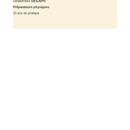
Dimplomées
DESJEPS
Préparateurs physiques
33 ans de pratique